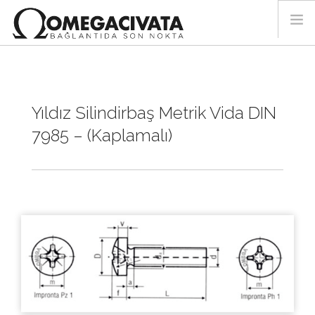
ANA SAYFA
HAKKIMIZDA
Yıldız Silindirbaş Metrik Vida DIN
İMALAT
7985 – (Kaplamalı)
KALİTE
ÜRÜNLER
İLETİŞİM
TR